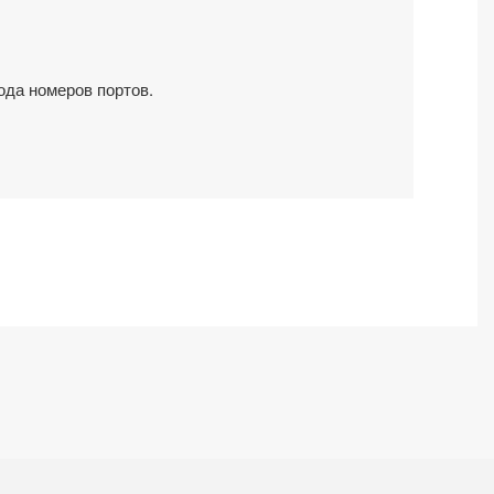
Скачать (.box)
Б для Vagrant
Скачать (.qcow2)
ате qcow2
Скачать (.box)
ода номеров портов.
Б для Vagrant
Скачать (.qcow2)
ате qcow2
Скачать (.qcow2)
ате qcow2