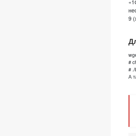
«1
не
9 (
Д
wg
# c
# .
А т