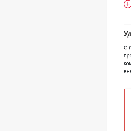
У
С 
пр
ко
вн