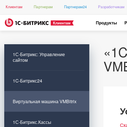
Клиентам
Партнерам
Партнерам24
Разработчикам
Продукты
Клиентам
«1C
1С-Битрикс: Управление
VMB
сайтом
1C-Битрикс24
Виртуальная машина VMBitrix
У
1С-Битрикс.Кассы
Ск