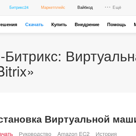
Битрикс24
Маркетплейс
Вайбкод
Ещё
Решения
Скачать
Купить
Внедрение
Помощь
Интеграци
Промо для
-Битрикс: Виртуаль
itrix»
становка Виртуальной маши
ачать
Руководство
Amazon EC2
История