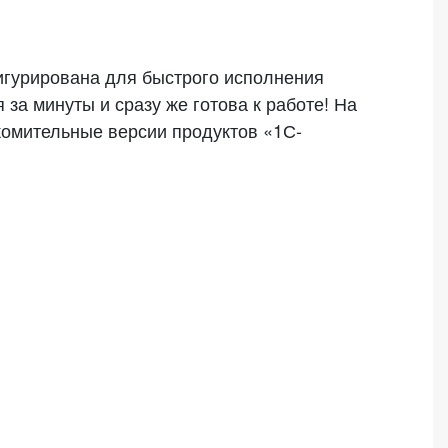
или войдите с помощью
игурирована для быстрого исполнения
за минуты и сразу же готова к работе! На
комительные версии продуктов «1С-
Скачать (.ova)
ГБ для
Скачать (.ova)