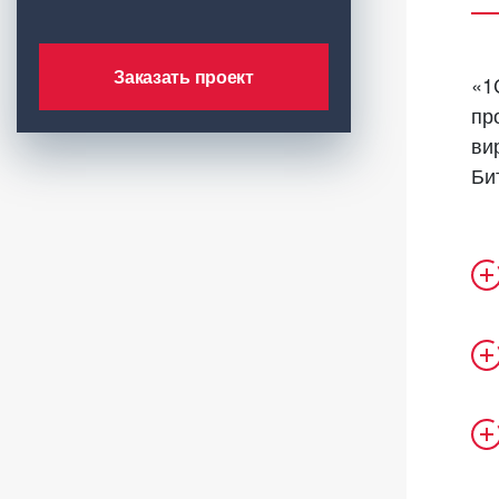
Заказать проект
«1
пр
ви
Би