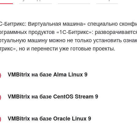
C-Битрикс: Виртуальная машина» специально сконф
ограммных продуктов «1С-Битрикс»: разворачивается 
ртуальную машину можно не только установить озна
трикс», но и перенести уже готовые проекты.
VMBitrix на базе Alma Linux 9
VMBitrix на базе CentOS Stream 9
VMBitrix 9.0.9 для VirtualBox
Виртуальная машина VMBitrix 9.0.9 с объемом диска 50 
VMBitrix на базе Oracle Linux 9
VirtualBox
VMBitrix 9.0.9 для VirtualBox